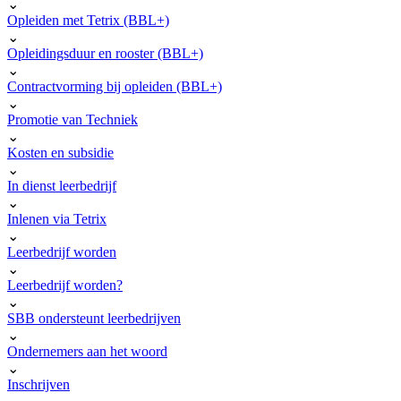
⌄
Opleiden met Tetrix (BBL+)
⌄
Opleidingsduur en rooster (BBL+)
⌄
Contractvorming bij opleiden (BBL+)
⌄
Promotie van Techniek
⌄
Kosten en subsidie
⌄
In dienst leerbedrijf
⌄
Inlenen via Tetrix
⌄
Leerbedrijf worden
⌄
Leerbedrijf worden?
⌄
SBB ondersteunt leerbedrijven
⌄
Ondernemers aan het woord
⌄
Inschrijven