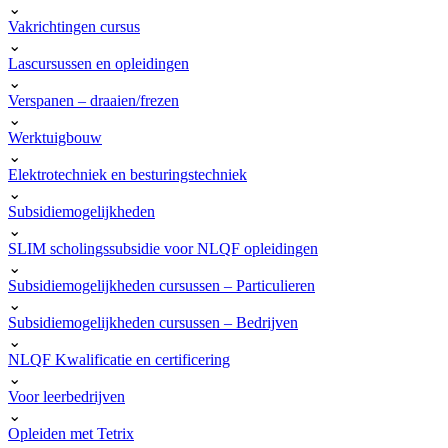
⌄
Vakrichtingen cursus
⌄
Lascursussen en opleidingen
⌄
Verspanen – draaien/frezen
⌄
Werktuigbouw
⌄
Elektrotechniek en besturingstechniek
⌄
Subsidiemogelijkheden
⌄
SLIM scholingssubsidie voor NLQF opleidingen
⌄
Subsidiemogelijkheden cursussen – Particulieren
⌄
Subsidiemogelijkheden cursussen – Bedrijven
⌄
NLQF Kwalificatie en certificering
⌄
Voor leerbedrijven
⌄
Opleiden met Tetrix