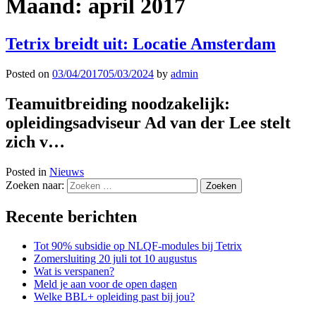
Maand:
april 2017
Tetrix breidt uit: Locatie Amsterdam
Posted on
03/04/2017
05/03/2024
by
admin
Teamuitbreiding noodzakelijk:
opleidingsadviseur Ad van der Lee stelt
zich v…
Posted in
Nieuws
Zoeken naar:
Recente berichten
Tot 90% subsidie op NLQF-modules bij Tetrix
Zomersluiting 20 juli tot 10 augustus
Wat is verspanen?
Meld je aan voor de open dagen
Welke BBL+ opleiding past bij jou?