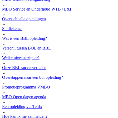
⌄
MBO Service en Onderhoud WTB / E&I
⌄
Overzicht alle opleidingen
⌄
Studiekeuze
⌄
Wat is een BBL opleiding?
⌄
Verschil tussen BOL en BBL
⌄
Welke niveaus zijn er?
⌄
Onze BBL succesverhalen
⌄
Overstappen naar een bbl opleiding?
⌄
Promotieprogramma VMBO
⌄
MBO Open dagen agenda
⌄
Een opleiding via Tetrix
⌄
Hoe kan ik me aanmelden?