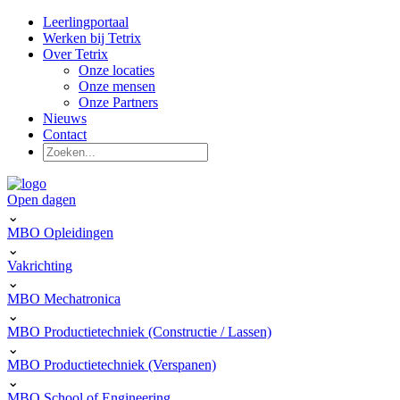
Leerlingportaal
Werken bij Tetrix
Over Tetrix
Onze locaties
Onze mensen
Onze Partners
Nieuws
Contact
Open dagen
⌄
MBO Opleidingen
⌄
Vakrichting
⌄
MBO Mechatronica
⌄
MBO Productietechniek (Constructie / Lassen)
⌄
MBO Productietechniek (Verspanen)
⌄
MBO School of Engineering